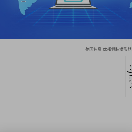
美国独资 优邦假肢矫形器（上